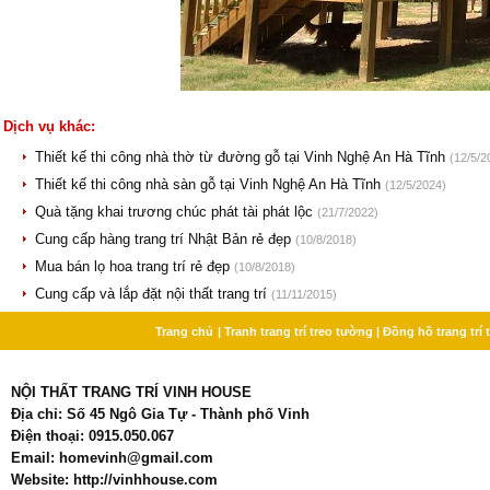
Dịch vụ khác:
Thiết kế thi công nhà thờ từ đường gỗ tại Vinh Nghệ An Hà Tĩnh
(12/5/2
Thiết kế thi công nhà sàn gỗ tại Vinh Nghệ An Hà Tĩnh
(12/5/2024)
Quà tặng khai trương chúc phát tài phát lộc
(21/7/2022)
Cung cấp hàng trang trí Nhật Bản rẻ đẹp
(10/8/2018)
Mua bán lọ hoa trang trí rẻ đẹp
(10/8/2018)
Cung cấp và lắp đặt nội thất trang trí
(11/11/2015)
Trang chủ
| Tranh trang trí treo tường
| Đồng hồ trang trí
NỘI THẤT TRANG TRÍ VINH HOUSE
Địa chỉ: Số 45 Ngô Gia Tự - Thành phố Vinh
Điện thoại: 0915.050.067
Email: homevinh@gmail.com
Website: http://vinhhouse.com