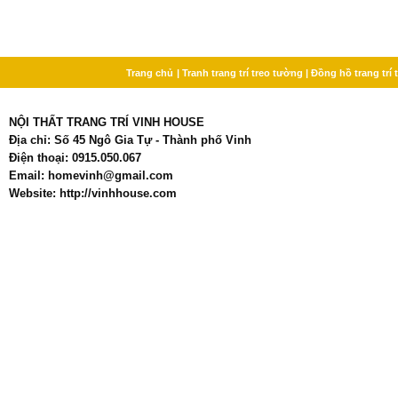
Trang chủ
| Tranh trang trí treo tường
| Đồng hồ trang trí
NỘI THẤT TRANG TRÍ VINH HOUSE
Địa chỉ: Số 45 Ngô Gia Tự - Thành phố Vinh
Điện thoại: 0915.050.067
Email: homevinh@gmail.com
Website: http://vinhhouse.com