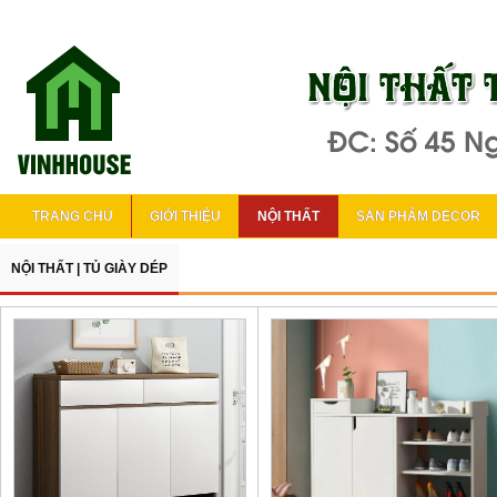
TRANG CHỦ
GIỚI THIỆU
NỘI THẤT
SẢN PHẨM DECOR
NỘI THẤT
|
TỦ GIÀY DÉP