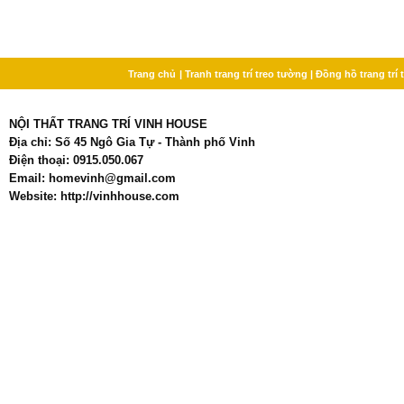
Trang chủ
| Tranh trang trí treo tường
| Đồng hồ trang trí
NỘI THẤT TRANG TRÍ VINH HOUSE
Địa chỉ: Số 45 Ngô Gia Tự - Thành phố Vinh
Điện thoại: 0915.050.067
Email: homevinh@gmail.com
Website: http://vinhhouse.com