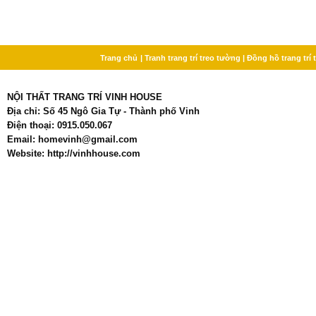
Trang chủ
| Tranh trang trí treo tường
| Đồng hồ trang trí
NỘI THẤT TRANG TRÍ VINH HOUSE
Địa chỉ: Số 45 Ngô Gia Tự - Thành phố Vinh
Điện thoại: 0915.050.067
Email: homevinh@gmail.com
Website: http://vinhhouse.com