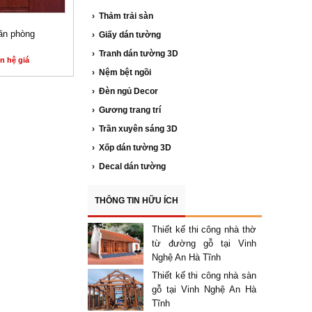
› Thảm trải sàn
ăn phòng
› Giấy dán tường
› Tranh dán tường 3D
n hệ giá
› Nệm bệt ngồi
› Đèn ngủ Decor
› Gương trang trí
› Trần xuyên sáng 3D
› Xốp dán tường 3D
› Decal dán tường
THÔNG TIN HỮU ÍCH
Thiết kế thi công nhà thờ
từ đường gỗ tại Vinh
Nghệ An Hà Tĩnh
Thiết kế thi công nhà sàn
gỗ tại Vinh Nghệ An Hà
Tĩnh