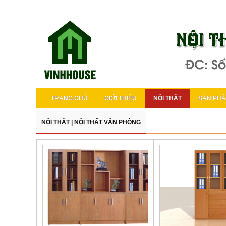
TRANG CHỦ
GIỚI THIỆU
NỘI THẤT
SẢN PH
NỘI THẤT
|
NỘI THẤT VĂN PHÒNG