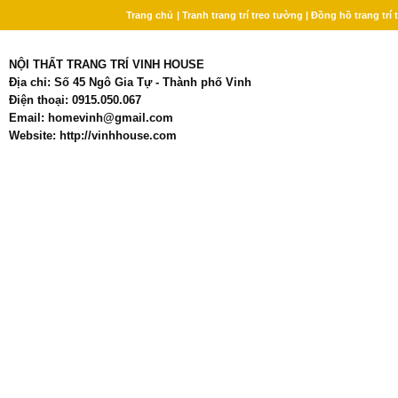
Trang chủ
| Tranh trang trí treo tường
| Đồng hồ trang trí
NỘI THẤT TRANG TRÍ VINH HOUSE
Địa chỉ: Số 45 Ngô Gia Tự - Thành phố Vinh
Điện thoại: 0915.050.067
Email: homevinh@gmail.com
Website: http://vinhhouse.com